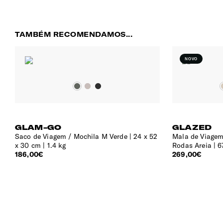
Frontal
Pega Extensível
TAMBÉM RECOMENDAMOS...
Duplo tubo, extensível, c/ botão para ajustar
confortavelmente à sua altura.
NOVO
Rodas
4 Rodas duplas com rotação 360º para deslizar suave e
silencioso.
GLAM-GO
GLAZED
Saco de Viagem / Mochila M Verde
24 x 52
Mala de Viagem
INTERIOR
x 30 cm | 1.4 kg
Rodas Areia
6
186,00€
269,00€
Compartimento | Tablet
10.5" (⌀ 26.7 cm)
Bolso | Cabos