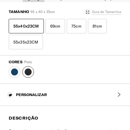
TAMANHO
55 x 40 x 23cm
Guia de Tamanhos
55x40x23CM
69cm
75cm
81cm
55x35x23CM
CORES
Preto
PERSONALIZAR
DESCRIÇÃO