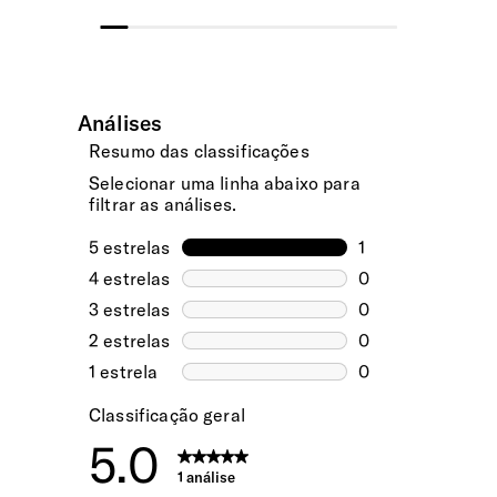
Sim
Compartimento Superior
Divisória com fecho de correr e com bolso em rede. Ideal
para transportar o vestuário mais delicado.
Compartimento Inferior
Com divisória em tecido com fecho. Guarde o vestuário de
forma organizada e sem vincos com as cintas elásticas
cruzadas (removíveis).
Compartimento Frontal
Fácil acesso ao compartimento onde pode guardar o seu
portátil, tablet e telemóvel.
Compartimento | Portátil
15.6" (⌀ 39.6 cm)
Bolso | Telemóvel