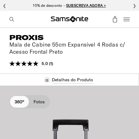
❮
10% de desconto –
SUBSCREVA AGORA >
❯
PROXIS
Mala de Cabine 55cm Expansível 4 Rodas c/
Acesso Frontal Preto
5.0
(1)
Leu
uma
análise.
Detalhes do Produto
Link
para
a
mesma
página.
360°
Fotos