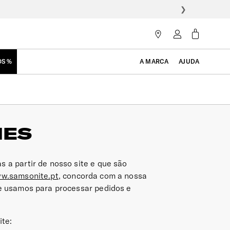
❯
OS %
A MARCA
AJUDA
IES
 a partir de nosso site e que são
w.samsonite.pt
, concorda com a nossa
ue usamos para processar pedidos e
ite: