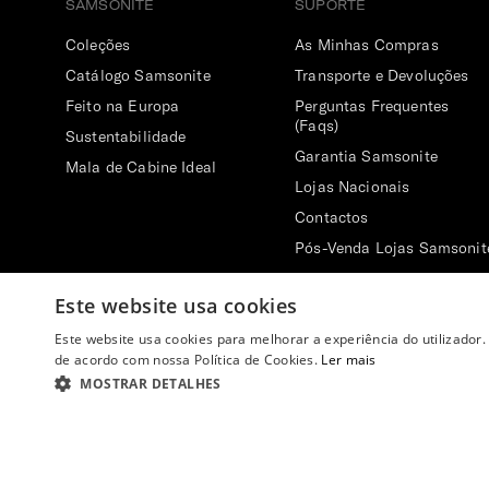
SAMSONITE
SUPORTE
Coleções
As Minhas Compras
Catálogo Samsonite
Transporte e Devoluções
Feito na Europa
Perguntas Frequentes
(Faqs)
Sustentabilidade
Garantia Samsonite
Mala de Cabine Ideal
Lojas Nacionais
Contactos
Pós-Venda Lojas Samsonit
Centro de Reparação
Este website usa cookies
Este website usa cookies para melhorar a experiência do utilizador.
de acordo com nossa Política de Cookies.
Ler mais
MOSTRAR DETALHES
Copyright ©
2026
Samsonite. Todos os direitos reservados.