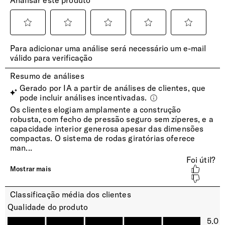
Pega
Alça de transporte superior e lateral de fácil aderência e
fácil levantamento
Rodas
Rodas duplas multidireccionais suaves e silenciosas
permitem a rotação de 360 ​​° em múltiplas direções, para
facilitar a manobrabilidade, são ideais para transporte em
pisos regulares
INTERIOR
Compartimento Superior
Bloco superior com divisor de malha e fecho de correr,
proporcionando uma melhor organização e embalagem
fácil