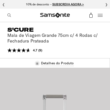
❮
10% de desconto –
SUBSCREVA AGORA >
❯
S'CURE
Mala de Viagem Grande 75cm c/ 4 Rodas c/
Fechadura Prateada
4.7
(9)
Leu
9
análises.
Detalhes do Produto
Link
para
a
mesma
página.