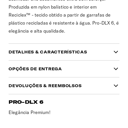
Produzida em nylon balístico e interior em
Reciclex™ - tecido obtido a partir de garrafas de
plástico recicladas é resistente à água. Pro-DLX 6, é
elegância e alta qualidade.
DETALHES & CARACTERÍSTICAS
INFORMAÇÃO DO PRODUTO
OPÇÕES DE ENTREGA
Garantia
DEVOLUÇÕES & REEMBOLSOS
Domicílio
(1 a 2 dias úteis | Ilhas: 10 a 15 dias
Garantia global limitada de 3 anos
Tem dúvidas no tamanho ou cor que pretende?
úteis)
PRO-DLX 6
Simplesmente mudou de ideias? Pode devolver
Cor
5.00€
Gratuito desde 50€
qualquer encomenda no
prazo de 30 dias a partir
Elegância Premium!
Verde
Portes gratuitos para encomendas
da data de entrega
.
superiores a 50€. Será cobrado um custo
Material
de 5.00€ nas encomendas inferiores a 50€.