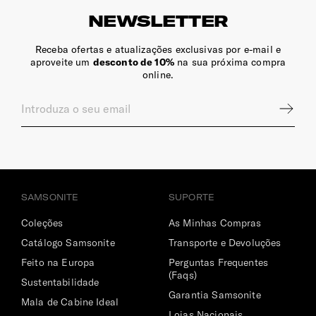
NEWSLETTER
Saco | Vestuário e Calçado
Sim
Receba ofertas e atualizações exclusivas por e-mail e
aproveite um
desconto de 10%
na sua próxima compra
online.
Porta-Chaves
Sim
Bolso | Telemóvel
Sim
Dimensões Ecrã | Portátil
SAMSONITE
SUPORTE
15.6" (⌀ 39.6 cm)
Coleções
As Minhas Compras
Catálogo Samsonite
Transporte e Devoluções
Feito na Europa
Perguntas Frequentes
(Faqs)
Sustentabilidade
Garantia Samsonite
Mala de Cabine Ideal
Lojas Nacionais