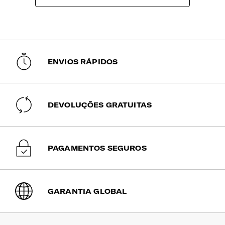
Carregue os seus dispositivos dentro da mochila com a
passagem de cabos entre os diferentes compartimentos.
Dimensões Ecrã | Tablet
10.5" (⌀ 26.7 cm)
ENVIOS RÁPIDOS
Encaixe para Canetas
Sim
DEVOLUÇÕES GRATUITAS
Compartimento Principal
Amplo, com bolsos para mais organização.
PAGAMENTOS SEGUROS
Compartimento | Documentos
Sim
GARANTIA GLOBAL
Compartimento | Portátil
Para portátil e tablet. O sistema Smart Fit permite o ajuste
perfeito ao seu portátil. Fechos bloqueáveis com cadeado.