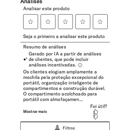
Para 2 garrafas
Bolsos Exteriores
1 bolso frontal e 2 laterais
Encaixe Pega Extensível
Permite o transporte na pega extensível da mala de viagem.
Com bolso invisível integrado.
INTERIOR
RFID
No bolso frontal, possui um material bloqueador embutido
entre a camada externa e o revestimento interno,
garantindo a proteção total dos seus cartões contra leitura
não autorizada.
Sistema Easy Pass