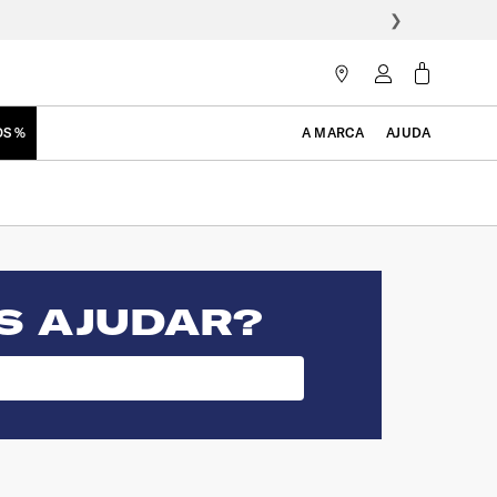
❯
OS %
A MARCA
AJUDA
S AJUDAR?