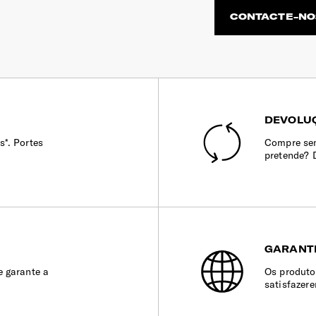
CONTACTE-NO
DEVOLUÇ
s*. Portes
Compre sem
pretende? 
GARANT
e garante a
Os produto
satisfazer