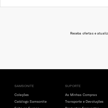
Receba ofertas e atuali
SAMSONITE
SUPORTE
Coleções
As Minhas Compras
Catálogo Samsonite
Transporte e Devoluções