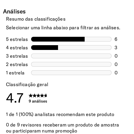
SUSTENTABILIDADE
Assim que a sua encomenda fique
disponível para levantamento, enviaremos
uma notificação via email.
Exterior e Interior
Pelo menos, 95% do peso do forro interior é feito com
Domicílio - Ilhas Açores e Madeira -
plástico PET reciclado.
Expresso Aéreo
(6 a 10 dias úteis)
30.00€
EXTERIOR
Selecione este método para entrega rápida
nas Ilhas dos Açores e Madeira. A sua
Material
encomenda será expedida via aérea e tem
um tempo estimado de entrega entre 6 a 10
Produzida através da técnica Flowlite™, que permite um
dias úteis.
camada mais fina de material e assim uma mala mais leve
e ainda mais resistente
Encomendas pagas até às 15h têm previsão
de expedição no mesmo dia útil. Após esta
hora, serão expedidas no dia útil seguinte.
Etiqueta de Identificação
Sim
Pega Extensível