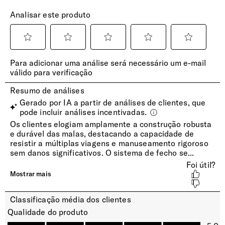
Pega extensível com botão para ajustar confortavelmente à
sua altura.
Fechadura
Fecho de combinação de 3 dígitos com TSA. Graças a uma
chave que a Autoridade de Segurança de Transportes (TSA)
possui, permite às autoridades controlar a bagagem sem
danificá-la.
Rodas
4 Rodas duplas com rotação 360º para deslizar suave e
silencioso.
INTERIOR
Capacidade de Carga Aprox.
15 Kg