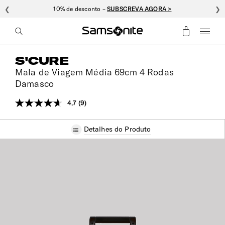
❮
10% de desconto –
SUBSCREVA AGORA >
❯
S'CURE
Mala de Viagem Média 69cm 4 Rodas
Damasco
4.7
(9)
Leu
9
análises.
Detalhes do Produto
Link
para
a
mesma
página.