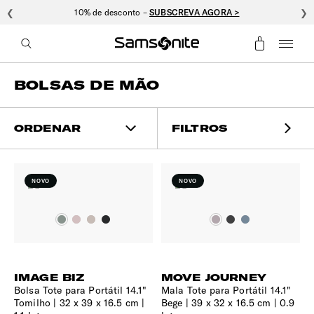
❮
10% de desconto –
SUBSCREVA AGORA >
❯
BOLSAS DE MÃO
ORDENAR
FILTROS
NOVO
NOVO
IMAGE BIZ
MOVE JOURNEY
Bolsa Tote para Portátil 14.1"
Mala Tote para Portátil 14.1"
Tomilho
32 x 39 x 16.5 cm |
Bege
39 x 32 x 16.5 cm | 0.9