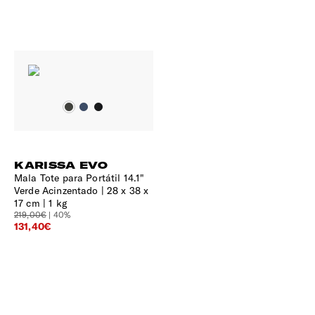
KARISSA EVO
Mala Tote para Portátil 14.1"
Verde Acinzentado
28 x 38 x
17 cm | 1 kg
219,00€
| 40%
131,40€