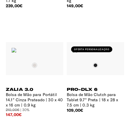
1.1 kg
kg
239,00€
149,00€
OFERTA PERSONALIZAÇÃO
ZALIA 3.0
PRO-DLX 6
Bolsa de Mão para Portátil
Bolsa de Mão Clutch para
14.1" Cinza Prateado
30 x 40
Tablet 9.7" Preta
18 x 28 x
x 16 cm | 0.9 kg
7.5 cm | 0.3 kg
210,00€
| 30%
109,00€
147,00€