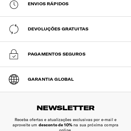
Fecho de combinação de 3 dígitos com TSA, imprescindível
ENVIOS RÁPIDOS
em viagens de/para os EUA! Graças a uma chave mestra
que apenas as polícias alfandegárias possuem, permite às
autoridades controlar a bagagem sem danificá-la.
DEVOLUÇÕES GRATUITAS
Etiqueta de Identificação
Sim
Bolsos Exteriores
PAGAMENTOS SEGUROS
1 Bolso frontal
Pega Extensível
GARANTIA GLOBAL
Pega extensível de duplo tubo ajustável para maior
conforto.
Fecho de Correr
NEWSLETTER
Sim
Receba ofertas e atualizações exclusivas por e-mail e
aproveite um
desconto de 10%
na sua próxima compra
Rodas
online.