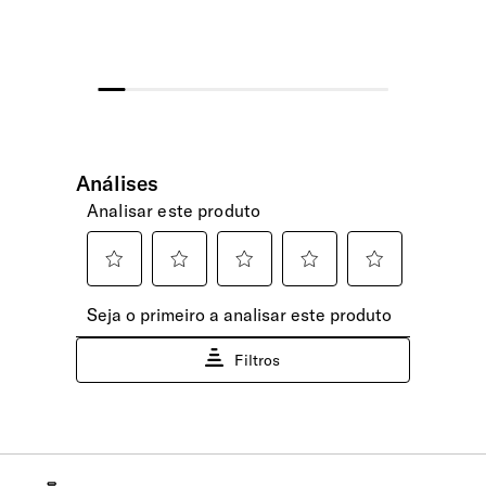
154954-1129
Encomendas pagas até às 15h têm previsão
de expedição no mesmo dia útil. Após esta
hora, serão expedidas no dia útil seguinte.
SUSTENTABILIDADE
Assim que a sua encomenda fique
disponível para levantamento, enviaremos
uma notificação via email.
Exterior e Interior
100% do peso do tecido exterior e forro interior é fabricado
Domicílio - Ilhas Açores e Madeira -
com plástico PET reciclado pós-consumo. Reutilizamos o
Expresso Aéreo
equivalente a 22 garrafas de plástico (0,5L - 20g).
(6 a 10 dias úteis)
30.00€
Selecione este método para entrega rápida
EXTERIOR
nas Ilhas dos Açores e Madeira. A sua
encomenda será expedida via aérea e tem
Alças | Compressão
um tempo estimado de entrega entre 6 a 10
dias úteis.
Sim
Encomendas pagas até às 15h têm previsão
Fecho de Combinação
de expedição no mesmo dia útil. Após esta
hora, serão expedidas no dia útil seguinte.