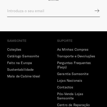
2 rodas robustas para se movimentar de forma suave em
todo o tipo de pisos.
INTERIOR
Gancho
SAMSONITE
SUPORTE
Permite prender equipamento extra.
Coleções
As Minhas Compras
Catálogo Samsonite
Transporte e Devoluções
Compartimento Superior
Feito na Europa
Perguntas Frequentes
Organização ampla e divisória.
(Faqs)
Sustentabilidade
Garantia Samsonite
Compartimento Inferior
Mala de Cabine Ideal
Lojas Nacionais
Organização ampla com cintas ajustáveis e divisória em
Contactos
rede.
Pós-Venda Lojas
Cintas Ajustadoras
Samsonite
Centro de Reparação
Em formato "zig-zag"