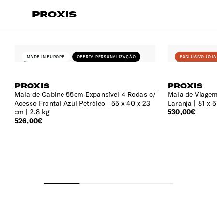
PROXIS
MADE IN EUROPE
OFERTA PERSONALIZAÇÃO
EXCLUSIVO LOJA
PROXIS
PROXIS
Mala de Cabine 55cm Expansível 4 Rodas c/
Mala de Viagem
Acesso Frontal Azul Petróleo
55 x 40 x 23
Laranja
81 x 5
cm | 2.8 kg
530,00€
526,00€