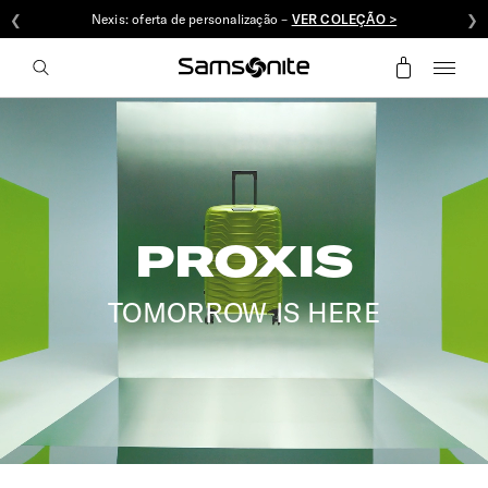
❮
Nexis: oferta de personalização –
VER COLEÇÃO >
❯
PROXIS
TOMORROW IS HERE