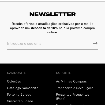
NEWSLETTER
Receba ofertas e atualizações exclusivas por e-mail e
aproveite um
desconto de 10%
na sua próxima compra
online.
SAMSONITE
SUPORTE
Coleções
As Minhas Compras
Catálogo Samsonite
Transporte e Devoluções
Feito na Europa
Perguntas Frequentes
(Faqs)
Sustentabilidade