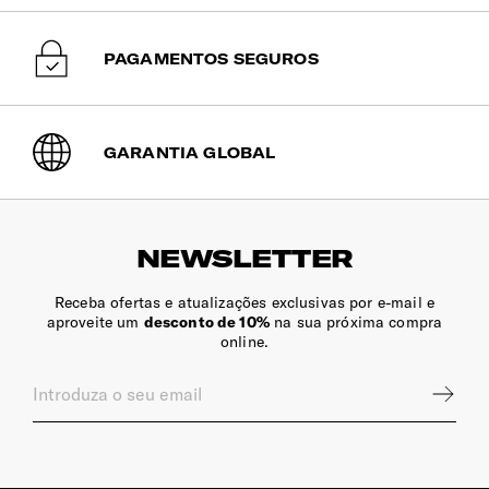
de expedição no mesmo dia útil. Após esta
Sim
hora, serão expedidas no dia útil seguinte.
PAGAMENTOS SEGUROS
Bolsos Exteriores
1 bolso frontal ideal para acesso fácil aos seus essenciais.
Pega Extensível
GARANTIA GLOBAL
Sim
Encaixe Pega Extensível
NEWSLETTER
Permite o encaixe na pega extensível da mala de viagem.
Receba ofertas e atualizações exclusivas por e-mail e
Fecho de Correr
aproveite um
desconto de 10%
na sua próxima compra
online.
Bloqueáveis com cadeado.
Rodas
As 2 rodas são ideias para se movimentar de forma suave
em todo o tipo de pisos, principalmente nos mais
irregulares.