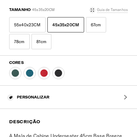
TAMANHO
45x35x20CM
Guia de Tamanhos
55x40x23CM
45x35x20CM
67cm
78cm
81cm
CORES
PERSONALIZAR
DESCRIÇÃO
A Mala de Cabine Underseater 45cm Base Breeze