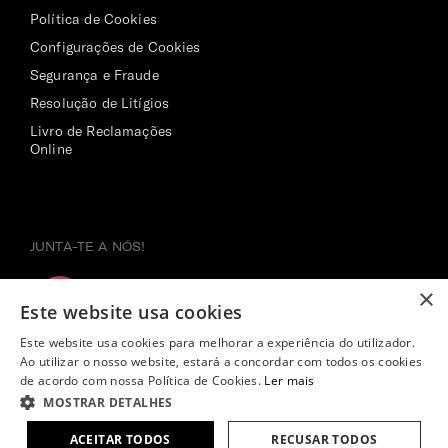
Política de Cookies
Configurações de Cookies
Segurança e Fraude
Resolução de Litígios
Livro de Reclamações
Online
JUNTA-TE A NÓS!
×
Este website usa cookies
Este website usa cookies para melhorar a experiência do utilizador.
Ao utilizar o nosso website, estará a concordar com todos os cookies
de acordo com nossa Política de Cookies.
Ler mais
MOSTRAR DETALHES
169,00€
| 30%
ADICIONAR AO
118,30€
ACEITAR TODOS
RECUSAR TODOS