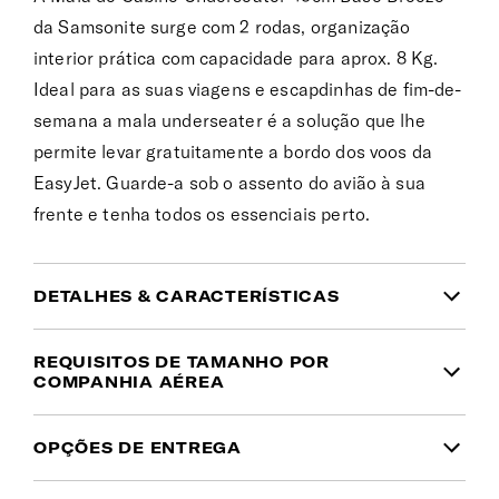
da Samsonite surge com 2 rodas, organização
interior prática com capacidade para aprox. 8 Kg.
Ideal para as suas viagens e escapdinhas de fim-de-
semana a mala underseater é a solução que lhe
permite levar gratuitamente a bordo dos voos da
EasyJet. Guarde-a sob o assento do avião à sua
frente e tenha todos os essenciais perto.
DETALHES & CARACTERÍSTICAS
INFORMAÇÃO DO PRODUTO
REQUISITOS DE TAMANHO POR
COMPANHIA AÉREA
Garantia
Mala de Cabine Underseater com as dimensões:
OPÇÕES DE ENTREGA
45x35x20cm.
Pode ser transportada na cabine do
Garantia global limitada de 5 anos
avião de
65 companhias aéreas
.