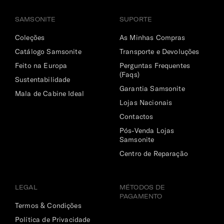
SAMSONITE
SUPORTE
INTERIOR
Coleções
As Minhas Compras
Catálogo Samsonite
Transporte e Devoluções
Capacidade de Carga Aprox.
Feito na Europa
Perguntas Frequentes
(Faqs)
8 Kg
Sustentabilidade
Garantia Samsonite
Mala de Cabine Ideal
Compartimento Superior
Lojas Nacionais
Com bolso em rede com fecho. Ideal para organizar o
Contactos
vestuário mais delicado.
Pós-Venda Lojas
Samsonite
Compartimento Inferior
Centro de Reparação
Amplo, com cintas ajustáveis para guardar o vestuário de
forma organizada e sem vincos.
LEGAL
MÉTODOS DE
PAGAMENTO
Termos & Condições
Política de Privacidade