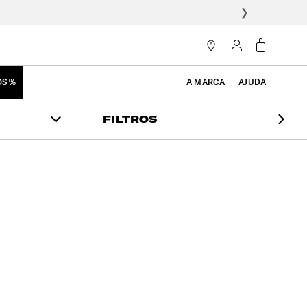
❯
OS %
A MARCA
AJUDA
FILTROS