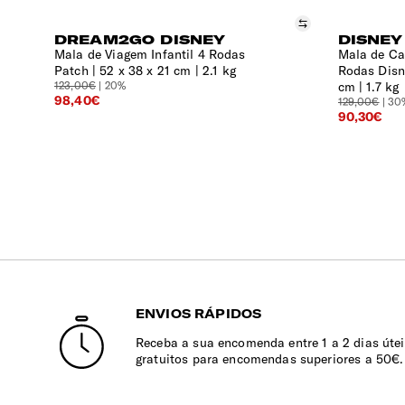
Comparar
DREAM2GO DISNEY
DISNEY
Mala de Viagem Infantil 4 Rodas
Mala de Cab
Patch
52 x 38 x 21 cm | 2.1 kg
Rodas Disn
123,00€
| 20%
cm | 1.7 kg
98,40€
129,00€
| 30
90,30€
ENVIOS RÁPIDOS
Receba a sua encomenda entre 1 a 2 dias útei
gratuitos para encomendas superiores a 50€.