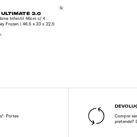
Comparar
 ULTIMATE 2.0
ine Infantil 46cm c/ 4
ey Frozen
46.5 x 33 x 22.5
%
DEVOLUÇ
s*. Portes
Compre sem
pretende? 