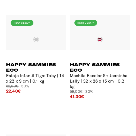
RECYCLEX™
RECYCLEX™
HAPPY SAMMIES
HAPPY SAMMIES
ECO
ECO
Estojo Infantil Tigre Toby
14
Mochila Escolar S+ Joaninha
x 22 x 9 cm | 0.1 kg
Lally
32 x 26 x 15 cm | 0.2
32,00€
| 30%
kg
22,40€
59,00€
| 30%
41,30€