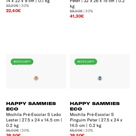
14 x 22 x 9 cm | 0.1 kg
Peter
32 x 26 x 15 cm | 0.2
32,00€
| 30%
kg
22,40€
59,00€
| 30%
41,30€
RECYCLEX™
RECYCLEX™
HAPPY SAMMIES
HAPPY SAMMIES
ECO
ECO
Mochila Pré-Escolar S Leão
Mochila Pré-Escolar S
Lester
27.5 x 24 x 14.5 cm |
Pinguim Peter
27.5 x 24 x
0.2 kg
14.5 cm | 0.2 kg
55,00€
| 30%
55,00€
| 30%
38,50€
38,50€