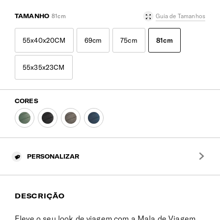
TAMANHO
81cm
Guia de Tamanhos
55x40x20CM
69cm
75cm
81cm
55x35x23CM
CORES
PERSONALIZAR
DESCRIÇÃO
Eleve o seu look de viagem com a Mala de Viagem