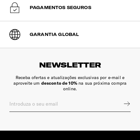
PAGAMENTOS SEGUROS
Compartimento Superior
Divisória com fecho de correr e com bolso em rede. Ideal
para transportar o vestuário mais delicado.
GARANTIA GLOBAL
Compartimento Inferior
Com bolso lateral. Guarde o vestuário de forma organizada
e sem vincos com as cintas elásticas cruzadas
NEWSLETTER
(removíveis).
Receba ofertas e atualizações exclusivas por e-mail e
aproveite um
desconto de 10%
na sua próxima compra
online.