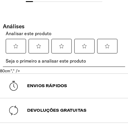
Fecho de combinação c/ 3 dígitos e TSA. A fechadura
TSA008, é um sistema de segurança global que permite
aos agentes de segurança alfandegária abrir, inspecionar e
retrancar a sua bagagem sem danos.
Etiqueta de Identificação
Retrátil e integrada de forma discreta.
Pega Extensível
Duplo tubo, extensível, c/ botão para ajustar
80cm"," />
confortavelmente à sua altura.
ENVIOS RÁPIDOS
Rodas
4 Rodas duplas com suspensão para deslize suave e
silencioso.
DEVOLUÇÕES GRATUITAS
INTERIOR