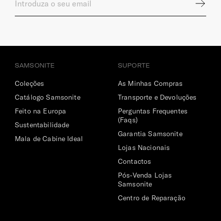
todo o tipo de pisos.
INTERIOR
SAMSONITE
SUPORTE
Gancho
Coleções
As Minhas Compras
Permite prender equipamento extra.
Catálogo Samsonite
Transporte e Devoluções
Compartimento Superior
Feito na Europa
Perguntas Frequentes
(Faqs)
Organização ampla e divisória.
Sustentabilidade
Garantia Samsonite
Mala de Cabine Ideal
Compartimento Inferior
Lojas Nacionais
Organização ampla com cintas ajustáveis e divisória em
Contactos
rede.
Pós-Venda Lojas
Samsonite
Cintas Ajustadoras
Centro de Reparação
Em formato "zig-zag"