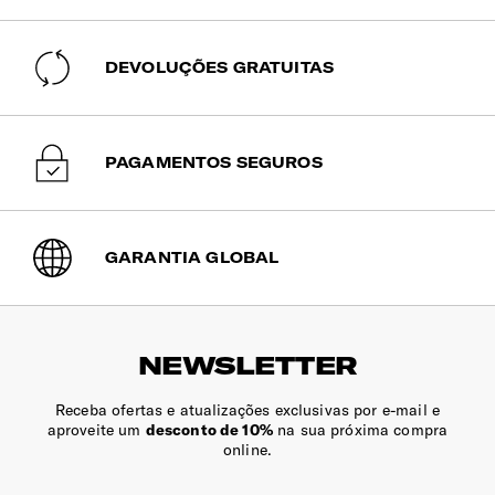
em viagens de/para os EUA! Graças a uma chave mestra
que apenas as polícias alfandegárias possuem, permite às
autoridades controlar a bagagem sem danificá-la.
DEVOLUÇÕES GRATUITAS
Etiqueta de Identificação
Sim
PAGAMENTOS SEGUROS
Bolsos Exteriores
1 Bolso frontal
GARANTIA GLOBAL
Pega Extensível
Pega extensível de duplo tubo ajustável para maior
conforto.
NEWSLETTER
Fecho de Correr
Sim
Receba ofertas e atualizações exclusivas por e-mail e
aproveite um
desconto de 10%
na sua próxima compra
Rodas
online.
2 rodas robustas para se movimentar de forma suave em