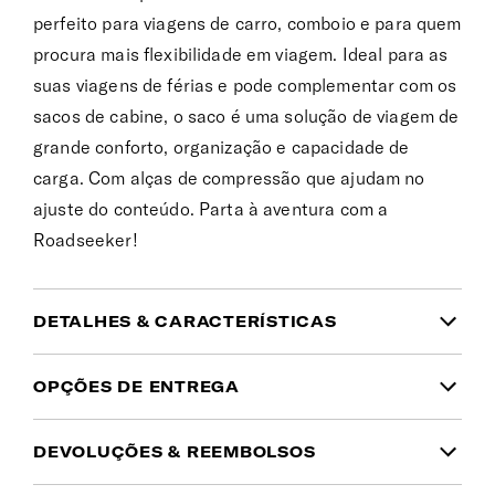
perfeito para viagens de carro, comboio e para quem
procura mais flexibilidade em viagem. Ideal para as
suas viagens de férias e pode complementar com os
sacos de cabine, o saco é uma solução de viagem de
grande conforto, organização e capacidade de
carga. Com alças de compressão que ajudam no
ajuste do conteúdo. Parta à aventura com a
Roadseeker!
DETALHES & CARACTERÍSTICAS
INFORMAÇÃO DO PRODUTO
OPÇÕES DE ENTREGA
Garantia
DEVOLUÇÕES & REEMBOLSOS
Domicílio
(1 a 2 dias úteis | Ilhas: 10 a 15 dias
Garantia global limitada de 5 anos