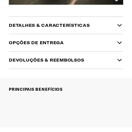
DETALHES & CARACTERÍSTICAS
INFORMAÇÃO DO PRODUTO
OPÇÕES DE ENTREGA
Garantia
DEVOLUÇÕES & REEMBOLSOS
Domicílio
(1 a 2 dias úteis | Ilhas: 10 a 15 dias
Garantia global limitada de 5 anos
Tem dúvidas no tamanho ou cor que pretende?
úteis)
Simplesmente mudou de ideias? Pode devolver
Cor
5.00€
Gratuito desde 50€
qualquer encomenda no
prazo de 30 dias a partir
Preto
PRINCIPAIS BENEFÍCIOS
Portes gratuitos para encomendas
da data de entrega
.
superiores a 50€. Será cobrado um custo
Material
de 5.00€ nas encomendas inferiores a 50€.
O reembolso será efetuado, após a receção e
100% Poliéster Reciclado de PET
validação dos produtos devolvidos em loja
Encomendas pagas até às 15h têm previsão
Samsonite ou na sede, via o mesmo método de
de expedição no mesmo dia útil. Após esta
Dimensões (AxCxP)
hora, serão expedidas no dia útil seguinte.
pagamento e até um prazo de 14 dias após a