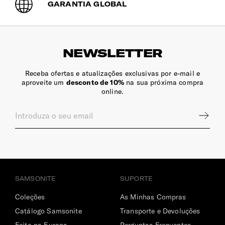
GARANTIA GLOBAL
mais delicado.
NEWSLETTER
Receba ofertas e atualizações exclusivas por e-mail e
aproveite um
desconto de 10%
na sua próxima compra
online.
SAMSONITE
SUPORTE
Coleções
As Minhas Compras
Catálogo Samsonite
Transporte e Devoluções
Feito na Europa
Perguntas Frequentes