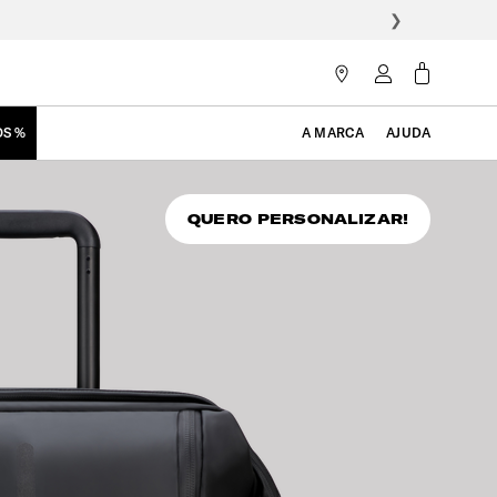
❯
OS %
A MARCA
AJUDA
QUERO PERSONALIZAR!