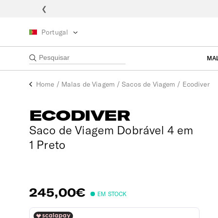
❮
Portugal
MA
Home
/
Malas de Viagem
/
Sacos de Viagem
/
Ecodiver
ECODIVER
Saco de Viagem Dobrável 4 em
1 Preto
245,00€
EM STOCK