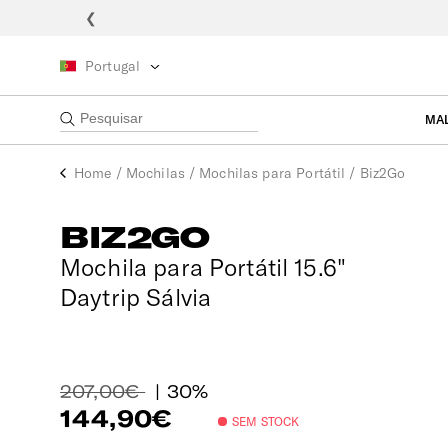
❮
Portugal
MA
Home
/
Mochilas
/
Mochilas para Portátil
/
Biz2Go
BIZ2GO
Mochila para Portátil 15.6"
Daytrip Sálvia
207,00€
| 30%
144,90€
SEM STOCK