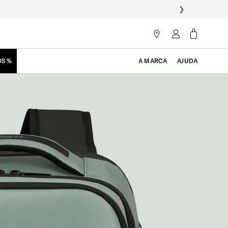
❯
OS %
A MARCA
AJUDA