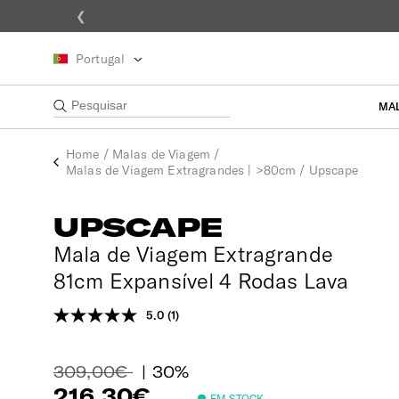
❮
Portugal
MA
Home
/
Malas de Viagem
/
Malas de Viagem Extragrandes | >80cm
/
Upscape
UPSCAPE
Mala de Viagem Extragrande
81cm Expansível 4 Rodas Lava
5.0
(1)
Leu
uma
análise.
Link
309,00€
| 30%
para
216,30€
a
EM STOCK