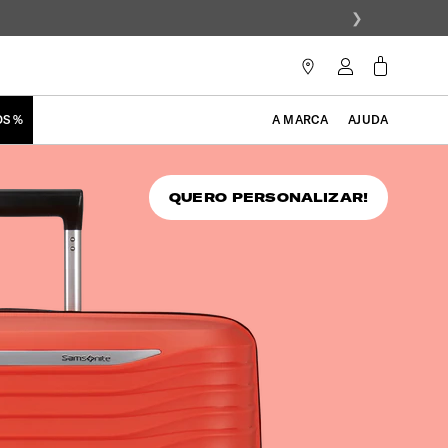
❯
OS %
A MARCA
AJUDA
QUERO PERSONALIZAR!