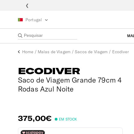
❮
Portugal
MA
Home
/
Malas de Viagem
/
Sacos de Viagem
/
Ecodiver
ECODIVER
Saco de Viagem Grande 79cm 4
Rodas Azul Noite
375,00€
EM STOCK