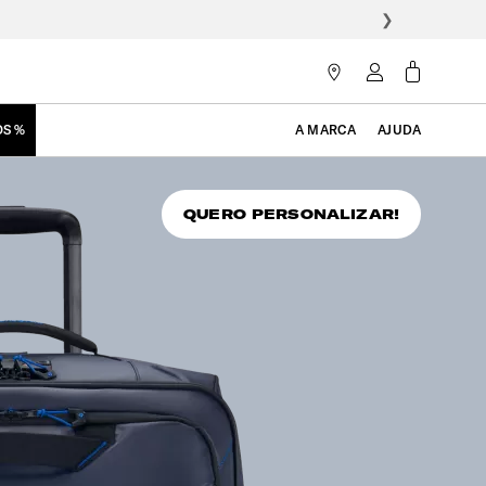
❯
OS %
A MARCA
AJUDA
QUERO PERSONALIZAR!