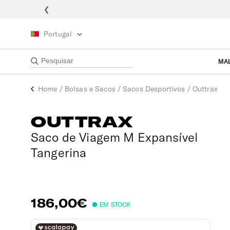
❮
Portugal
MA
Home
/
Bolsas e Sacos
/
Sacos Desportivos
/
Outtrax
OUTTRAX
Saco de Viagem M Expansível
Tangerina
186,00€
EM STOCK