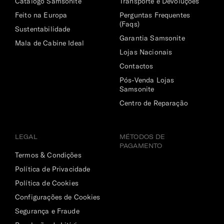
Catálogo Samsonite
Transporte e Devoluções
Compartimento Principal
Feito na Europa
Perguntas Frequentes
(Faqs)
Excelente abertura. Com organização ampla e com
Sustentabilidade
elásticos.
Garantia Samsonite
Mala de Cabine Ideal
Lojas Nacionais
Compartimento | Documentos
Contactos
Sim
Pós-Venda Lojas
Samsonite
Compartimento | Portátil
Centro de Reparação
Acolchoado para transportar o portátil e tablet em
segurança.
LEGAL
MÉTODOS DE
Porta-Chaves
PAGAMENTO
Termos & Condições
Sim
Política de Privacidade
Bolso | Telemóvel
Política de Cookies
Sim
Configurações de Cookies
Segurança e Fraude
Dimensões Ecrã | Portátil