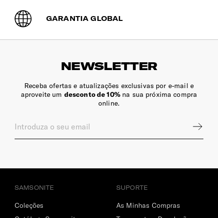
Ergonómicas e ajustáveis para maior conforto.
GARANTIA GLOBAL
Suporte | Garrafa
Sim
NEWSLETTER
Bolsos Exteriores
2 bolsos frontais
Receba ofertas e atualizações exclusivas por e-mail e
aproveite um
desconto de 10%
na sua próxima compra
Encaixe Pega Extensível
online.
Permite o encaixe da mochila na pega extensível da mala
de viagem.
INTERIOR
SAMSONITE
SUPORTE
Dimensões Ecrã | Tablet
Coleções
As Minhas Compras
10.5" (⌀ 26.7cm)