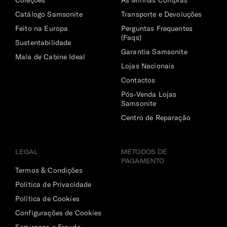
Coleções
As Minhas Compras
Catálogo Samsonite
Transporte e Devoluções
Compartimento Principal
Feito na Europa
Perguntas Frequentes
Excelente abertura. Com organização ampla e com
(Faqs)
elásticos.
Sustentabilidade
Garantia Samsonite
Mala de Cabine Ideal
Compartimento | Documentos
Lojas Nacionais
Sim
Contactos
Pós-Venda Lojas
Compartimento | Portátil
Samsonite
Acolchoado para transportar o portátil e tablet em
Centro de Reparação
segurança.
Porta-Chaves
LEGAL
MÉTODOS DE
PAGAMENTO
Sim
Termos & Condições
Política de Privacidade
Bolso | Telemóvel
Política de Cookies
Sim
Configurações de Cookies
Dimensões Ecrã | Portátil