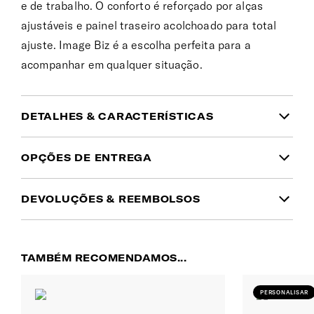
e de trabalho. O conforto é reforçado por alças
ajustáveis e painel traseiro acolchoado para total
ajuste. Image Biz é a escolha perfeita para a
acompanhar em qualquer situação.
DETALHES & CARACTERÍSTICAS
INFORMAÇÃO DO PRODUTO
OPÇÕES DE ENTREGA
Garantia
DEVOLUÇÕES & REEMBOLSOS
Domicílio
(1 a 2 dias úteis | Ilhas: 10 a 15 dias
Garantia global limitada de 3 anos
Tem dúvidas no tamanho ou cor que pretende?
úteis)
Simplesmente mudou de ideias? Pode devolver
Cor
5.00€
Gratuito desde 50€
TAMBÉM RECOMENDAMOS...
qualquer encomenda no
prazo de 30 dias a partir
Tomilho
Portes gratuitos para encomendas
da data de entrega
.
superiores a 50€. Será cobrado um custo
PERSONALISAR
Material
de 5.00€ nas encomendas inferiores a 50€.
O reembolso será efetuado, após a receção e