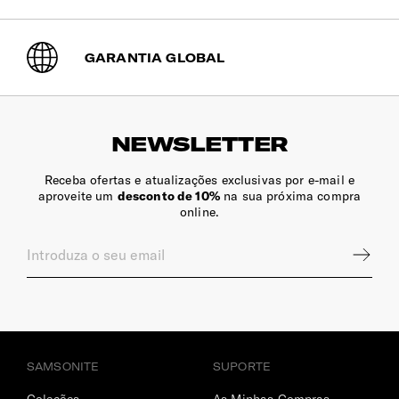
Ergonómicas e ajustáveis para maior conforto.
GARANTIA GLOBAL
Suporte | Garrafa
Sim
Bolsos Exteriores
NEWSLETTER
2 bolsos frontais
Receba ofertas e atualizações exclusivas por e-mail e
Encaixe Pega Extensível
aproveite um
desconto de 10%
na sua próxima compra
online.
Permite o encaixe da mochila na pega extensível da mala
de viagem.
INTERIOR
Dimensões Ecrã | Tablet
SAMSONITE
SUPORTE
10.5" (⌀ 26.7cm)