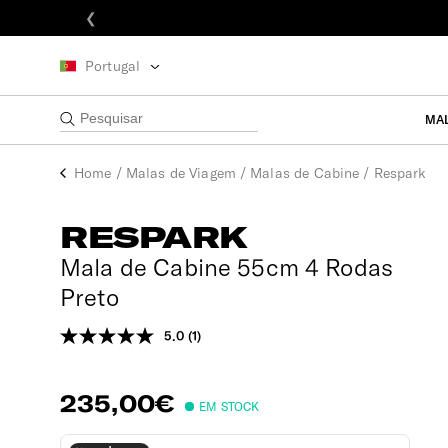
❮
Portugal
MA
Home
/
Malas de Viagem
/
Malas de Cabine
/
Respark
RESPARK
Mala de Cabine 55cm 4 Rodas
Preto
5.0
(1)
Leu
uma
análise.
Link
235,00€
para
EM STOCK
a
mesma