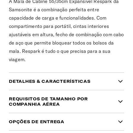
A Mala de Cabine 55/35cm Expansível Respark da
Samsonite é a combinação perfeita entre
capacidade de carga e funcionalidades. Com
compartimento para portátil, cintas interiores
ajustáveis em altura, fecho de combinação com cabo
de aço que permite bloquear todos os bolsos da
mala. Respark é tudo o que precisa para a sua
viagem.
DETALHES & CARACTERÍSTICAS
INFORMAÇÃO DO PRODUTO
REQUISITOS DE TAMANHO POR
COMPANHIA AÉREA
Garantia
Mala de Cabine com as dimensões:
55x35x22cm.
OPÇÕES DE ENTREGA
Pode ser transportada no avião das seguintes
Garantia global limitada de 5 anos
companhias aéreas: