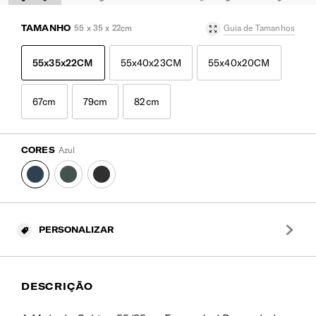
TAMANHO
55 x 35 x 22cm
Guia de Tamanhos
55x35x22CM
55x40x23CM
55x40x20CM
67cm
79cm
82cm
CORES
Azul
PERSONALIZAR
DESCRIÇÃO