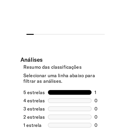
Material
de expedição no mesmo dia útil. Após esta
hora, serão expedidas no dia útil seguinte.
Produzida em Recyclex™ - Tecido ecológico feito a partir
de garrafas de plástico PET recicladas. Livre de PVC.
Expansível
Mais capacidade através do fecho expansível oculto.
Mala de Cabine
Pode ser transportada a bordo do avião. Bagagem de
cabine atende às recomendações da IATA (consulte sempre
as medidas permitidas pela companhia aérea).
Etiqueta de Identificação
Sim
Bolsos Exteriores
2 Bolsos frontais bloqueáveis. Um para transportar o
portátil e outro para guardar pequenos acessórios, como
carteira ou bilhetes.