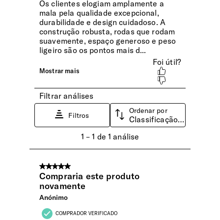
facilitar a preparação da mala.
Compartimento Superior
Sim
Compartimento Inferior
Sim
Dimensões Ecrã | Portátil
15.6'' (⌀ 39.6 cm)
Cintas Ajustadoras
Cintas ajustáveis em altura para máxima organização do
vestuário.