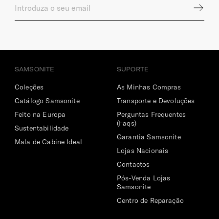
INTERIOR
Dimensões Ecrã | Tablet
10.5" (⌀ 26.7cm)
SAMSONITE
SUPORTE
Compartimento Principal
Coleções
As Minhas Compras
Catálogo Samsonite
Transporte e Devoluções
Com organização ampla.
Feito na Europa
Perguntas Frequentes
Porta-Chaves
(Faqs)
Sustentabilidade
Garantia Samsonite
Sim
Mala de Cabine Ideal
Lojas Nacionais
Bolso | Telemóvel
Contactos
Sim
Pós-Venda Lojas
Samsonite
Dimensões Ecrã | Portátil
Centro de Reparação
14.1" (⌀ 35.6cm)