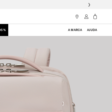
❯
OS %
A MARCA
AJUDA