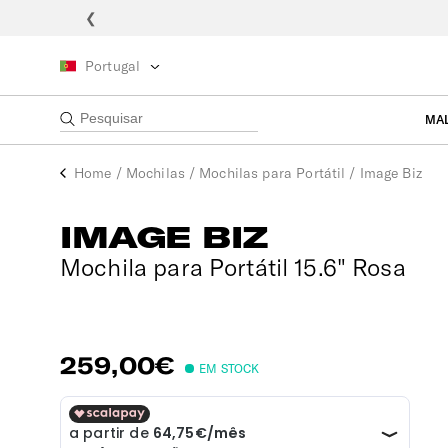
❮
Portugal
MA
Home
/
Mochilas
/
Mochilas para Portátil
/
Image Biz
IMAGE BIZ
Mochila para Portátil 15.6" Rosa
259,00€
EM STOCK