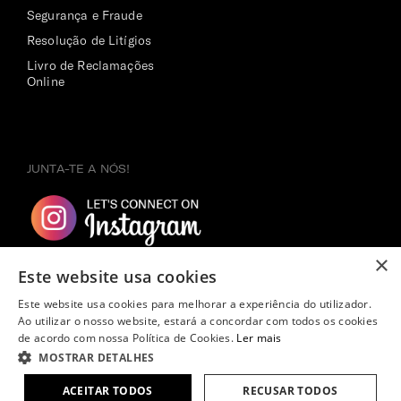
Segurança e Fraude
Resolução de Litígios
Livro de Reclamações
Online
JUNTA-TE A NÓS!
×
Este website usa cookies
Este website usa cookies para melhorar a experiência do utilizador.
Ao utilizar o nosso website, estará a concordar com todos os cookies
de acordo com nossa Política de Cookies.
Ler mais
MOSTRAR DETALHES
Copyright ©
2026
Samsonite. Todos os direitos reservados.
243,00€
ACEITAR TODOS
RECUSAR TODOS
ADICIONAR AO CARRINHO