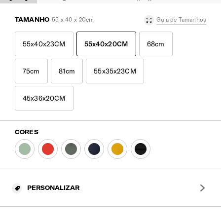
TAMANHO
55 x 40 x 20cm
Guia de Tamanhos
55x40x23CM
55x40x20CM
68cm
75cm
81cm
55x35x23CM
45x36x20CM
CORES
PERSONALIZAR