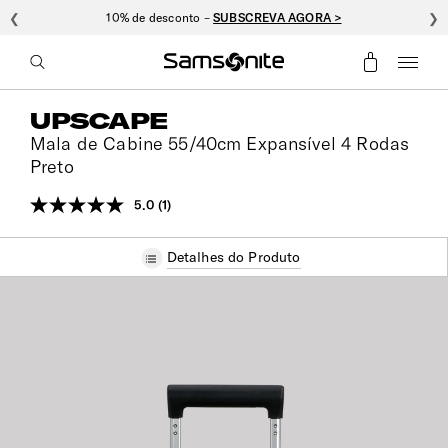
❮
10% de desconto –
SUBSCREVA AGORA >
❯
UPSCAPE
Mala de Cabine 55/40cm Expansível 4 Rodas
Preto
5.0
(1)
Leu
uma
análise.
Detalhes do Produto
Link
para
a
mesma
página.