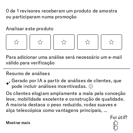
aos agentes de segurança alfandegária abrir, inspecionar e
retrancar a sua bagagem sem danos.
Expansível
Sim
Mala de Cabine
Pode ser transportada a bordo do avião. Bagagem de
cabine atende às recomendações da IATA.
Etiqueta de Identificação
Sim
Pega Extensível
Duplo tubo extensível que se ajusta confortavelmente à
sua altura.
Rodas
4 Rodas duplas com suspensão para absorção de