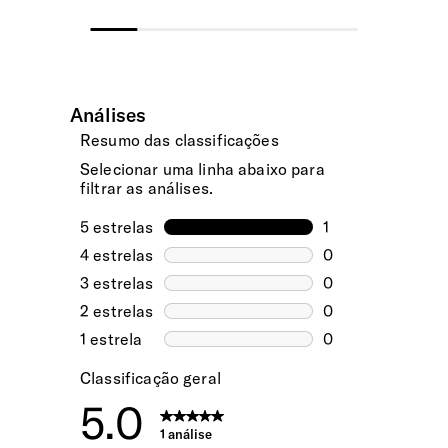
Portes gratuitos para todas as encomendas.
62767-1041
Encomendas pagas até às 15h têm previsão
de expedição no mesmo dia útil. Após esta
hora, serão expedidas no dia útil seguinte.
EXTERIOR
Assim que a sua encomenda fique
disponível para levantamento, enviaremos
uma notificação via email.
Fecho de Combinação
Com TSA, imprescindível em viagens de/para os EUA!
Domicílio - Ilhas Açores e Madeira -
Graças a uma chave que só a Autoridade de Segurança de
Expresso Aéreo
Transportes (TSA) possui, permite às autoridades controlar
(6 a 10 dias úteis)
a bagagem sem danificá-la.
30.00€
Material
Selecione este método para entrega rápida
Feito com a revolucionária tecnologia Curv® *. Este é um
nas Ilhas dos Açores e Madeira. A sua
encomenda será expedida via aérea e tem
material resistente ao impacto, leve e reciclável. Curv® é
um tempo estimado de entrega entre 6 a 10
conhecido pela sua elevada absorção de energia e alto
dias úteis.
desempenho a impactos, especialmente a baixas
temperaturas. * Curv® é uma marca registrada nos EUA da
Encomendas pagas até às 15h têm previsão
Propex Operating Company, LLC.
de expedição no mesmo dia útil. Após esta