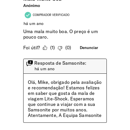
sentidos múltiplos, para uma manobrabilidade fácil.
INTERIOR
Compartimento Superior
Compartimento superior com almofada divisora e fecho de
correr, proporcionando uma melhor organização e
embalagem facilitada
Compartimento Inferior
Guarde a roupa de forma organizada e sem vincos com as
cintas elásticas cruzadas. O bolso lateral com fecho de
correr permite organizar peças de roupa mais delicadas
Cintas Ajustadoras
Fitas elásticas transversais funcionais no compartimento
inferior para garantir as suas roupas bem embaladas e