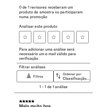
hora, serão expedidas no dia útil seguinte.
Etiqueta de Identificação
Identificador integrada no punho do trolley
Pega Extensível
Com botão que permite o ajuste confortável à altura de
qualquer pessoa
Fecho de Correr
Os puxadores de fecho de correr têm de ser colocados em
camadas uma sobre a outra para fechar a mala usando o
bloqueio TSA.
Pega
Pegas de transporte de fácil aderência e levantamento
fácil.
Rodas
Rodas lisas e silenciosas, permitem o rolamento 360 ° em