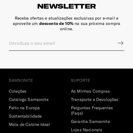
NEWSLETTER
Receba ofertas e atualizações exclusivas por e-mail e
aproveite um
desconto de 10%
na sua próxima compra
online.
SAMSONITE
SUPORTE
Coleções
As Minhas Compras
Catálogo Samsonite
Transporte e Devoluções
Feito na Europa
Perguntas Frequentes
(Faqs)
Sustentabilidade
Garantia Samsonite
Mala de Cabine Ideal
Lojas Nacionais