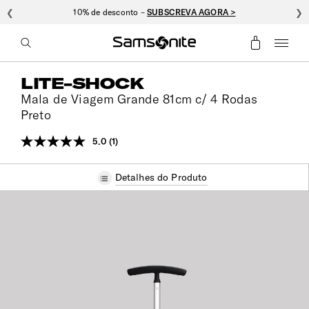
❮
10% de desconto –
SUBSCREVA AGORA >
❯
LITE-SHOCK
Mala de Viagem Grande 81cm c/ 4 Rodas
Preto
5.0
(1)
Leu
uma
análise.
Detalhes do Produto
Link
para
a
mesma
página.