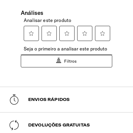
Expansível
Sim
Etiqueta de Identificação
Sim
Pega Extensível
Duplo tubo extensível para ajustar confortavelmente à sua
altura.
Rodas
4 rodas extragrandes para deslize suave e suspensão para
redução de choques e ruídos.
ENVIOS RÁPIDOS
INTERIOR
DEVOLUÇÕES GRATUITAS
Capacidade de Carga Aprox.