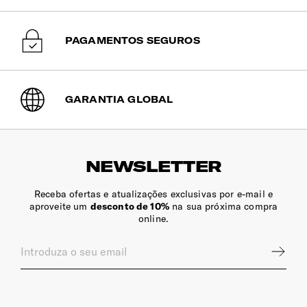
15 Kg
PAGAMENTOS SEGUROS
Compartimento Superior
Divisória com fecho de correr e com bolso para húmidos.
GARANTIA GLOBAL
Compartimento Inferior
Separador removível e expansível. Guarde o vestuário de
forma organizada e sem vincos com as cintas ajustáveis.
NEWSLETTER
Receba ofertas e atualizações exclusivas por e-mail e
aproveite um
desconto de 10%
na sua próxima compra
online.