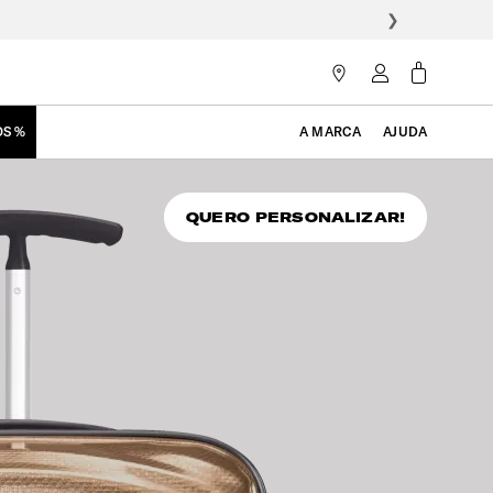
❯
OS %
A MARCA
AJUDA
QUERO PERSONALIZAR!