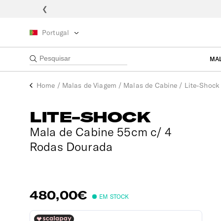
❮
Portugal
MA
Home
/
Malas de Viagem
/
Malas de Cabine
/
Lite-Shock
LITE-SHOCK
Mala de Cabine 55cm c/ 4
Rodas Dourada
480,00€
EM STOCK