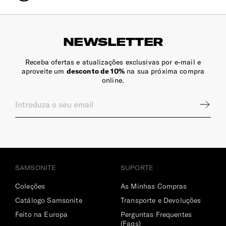
Fecho de Correr
Bloqueáveis com cadeado.
NEWSLETTER
Receba ofertas e atualizações exclusivas por e-mail e
aproveite um
desconto de 10%
na sua próxima compra
INTERIOR
online.
Compartimento Principal
Amplo e com um bolso com fecho.
SAMSONITE
SUPORTE
Coleções
As Minhas Compras
Catálogo Samsonite
Transporte e Devoluções
Feito na Europa
Perguntas Frequentes
(Faqs)