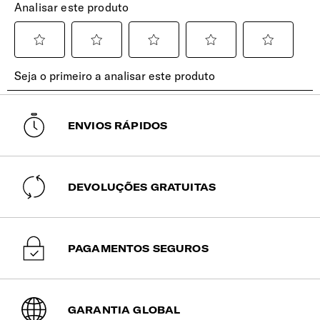
pós-consumo 100% reciclados. O tecido exterior e o forro
Expresso Aéreo
interior são feitos com o equivalente a 26 garrafas PET
(6 a 10 dias úteis)
(0,5l - 20g).
30.00€
Selecione este método para entrega rápida
nas Ilhas dos Açores e Madeira. A sua
EXTERIOR
encomenda será expedida via aérea e tem
um tempo estimado de entrega entre 6 a 10
ENVIOS RÁPIDOS
dias úteis.
Etiqueta de Identificação
Sim
Encomendas pagas até às 15h têm previsão
de expedição no mesmo dia útil. Após esta
hora, serão expedidas no dia útil seguinte.
Bolsos Exteriores
DEVOLUÇÕES GRATUITAS
1 bolso frontal ideal para acesso fácil aos seus essenciais.
Alça | Ombro
PAGAMENTOS SEGUROS
Ajustável e removível.
Encaixe Pega Extensível
GARANTIA GLOBAL
Permite o transporte na pega extensível da mala de viagem.