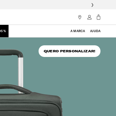
❯
OS %
A MARCA
AJUDA
QUERO PERSONALIZAR!