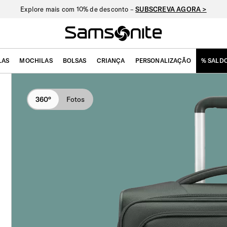
Nova Nexis: oferta exclusiva de personalização –
VER COLEÇÃO >
LAS
MOCHILAS
BOLSAS
CRIANÇA
PERSONALIZAÇÃO
% SALD
360°
Fotos