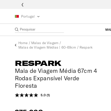
❮
Portugal
MA
Home
/
Malas de Viagem
/
Malas de Viagem Médias | 60-69cm
/
Respark
RESPARK
Mala de Viagem Média 67cm 4
Rodas Expansível Verde
Floresta
5.0
(1)
Leu
uma
análise.
Link