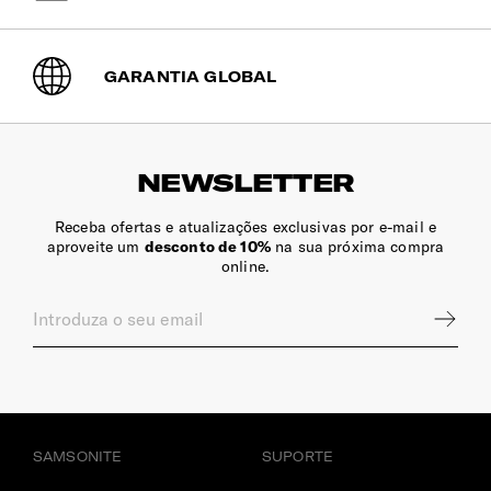
GARANTIA GLOBAL
INTERIOR
Compartimento Principal
Excelente abertura. Com organização ampla.
NEWSLETTER
Porta-Chaves
Receba ofertas e atualizações exclusivas por e-mail e
aproveite um
desconto de 10%
na sua próxima compra
Sim
online.
Bolso | Telemóvel
Sim
SAMSONITE
SUPORTE