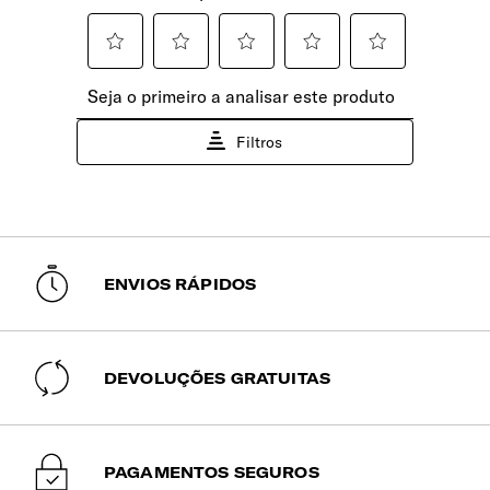
Exterior e Interior
100% do peso do tecido exterior é feito de nylon balístico
Domicílio - Ilhas Açores e Madeira -
reciclado. 100% do peso do forro é feito de plástico PET
Expresso Aéreo
reciclado, reutilizando o equivalente a 5 garrafas (0,5L -
(6 a 10 dias úteis)
20g).
30.00€
Selecione este método para entrega rápida
nas Ilhas dos Açores e Madeira. A sua
EXTERIOR
encomenda será expedida via aérea e tem
um tempo estimado de entrega entre 6 a 10
dias úteis.
Etiqueta de Personalização e Autocolantes
ENVIOS RÁPIDOS
Sim
Encomendas pagas até às 15h têm previsão
de expedição no mesmo dia útil. Após esta
hora, serão expedidas no dia útil seguinte.
Alça | Ombro
Ajustável e removível para maior conforto.
DEVOLUÇÕES GRATUITAS
Encaixe Pega Extensível
Permite o encaixe do saco na pega extensível da mala de
PAGAMENTOS SEGUROS
viagem.