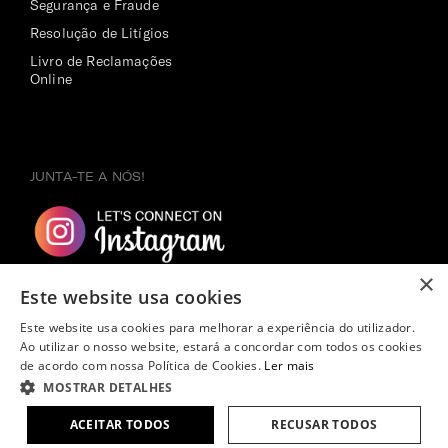
Segurança e Fraude
Resolução de Litígios
Livro de Reclamações
Online
JUNTA-TE A NÓS!
×
Este website usa cookies
Este website usa cookies para melhorar a experiência do utilizador.
Ao utilizar o nosso website, estará a concordar com todos os cookies
de acordo com nossa Política de Cookies.
Ler mais
MOSTRAR DETALHES
Copyright ©
2026
Samsonite. Todos os direitos reservados.
275,00€
ACEITAR TODOS
RECUSAR TODOS
ADICIONAR AO CARRINHO
EM STOCK