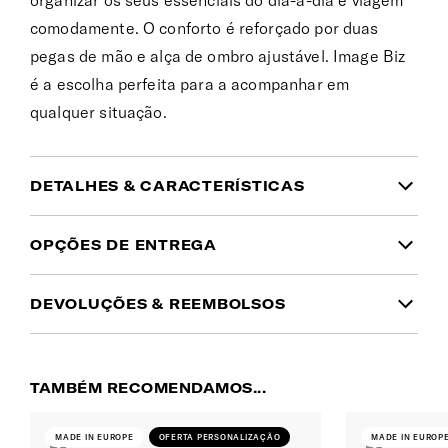
organizar os seus essenciais do dia-a-dia e viagem
comodamente. O conforto é reforçado por duas
pegas de mão e alça de ombro ajustável. Image Biz
é a escolha perfeita para a acompanhar em
qualquer situação.
DETALHES & CARACTERÍSTICAS
INFORMAÇÃO DO PRODUTO
OPÇÕES DE ENTREGA
Garantia
DEVOLUÇÕES & REEMBOLSOS
Domicílio
(1 a 2 dias úteis | Ilhas: 10 a 15 dias
Garantia global limitada de 3 anos
Tem dúvidas no tamanho ou cor que pretende?
úteis)
Simplesmente mudou de ideias? Pode devolver
Cor
5.00€
Gratuito desde 50€
TAMBÉM RECOMENDAMOS...
qualquer encomenda no
prazo de 30 dias a partir
Tomilho
Portes gratuitos para encomendas
da data de entrega
.
superiores a 50€. Será cobrado um custo
MADE IN EUROPE
OFERTA PERSONALIZAÇÃO
MADE IN EUROP
Material