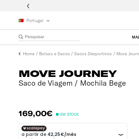
❮
Portugal
MA
Home
/
Bolsas e Sacos
/
Sacos Desportivos
/
Move Journ
MOVE JOURNEY
Saco de Viagem / Mochila Bege
169,00€
EM STOCK