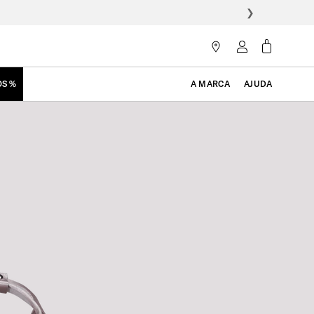
❯
OS %
A MARCA
AJUDA