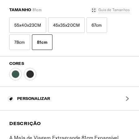
TAMANHO
81cm
Guia de Tamanhos
55x40x23CM
45x35x20CM
67cm
78cm
81cm
CORES
PERSONALIZAR
DESCRIÇÃO
A Mala de Viagem Extragrande 81cm Expansível