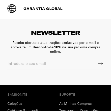
Sim
GARANTIA GLOBAL
Bolsos Exteriores
1 bolso frontal ideal para acesso fácil aos seus essenciais.
Pega Extensível
NEWSLETTER
Sim
Receba ofertas e atualizações exclusivas por e-mail e
aproveite um
desconto de 10%
na sua próxima compra
Fecho de Correr
online.
Bloqueáveis com cadeado.
Rodas
As 4 rodas duplas silenciosas são ideais para transporte
em pisos regulares.
SAMSONITE
SUPORTE
INTERIOR
Coleções
As Minhas Compras
Catálogo Samsonite
Transporte e Devoluções