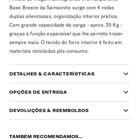
Base Breeze da Samsonite surge com 4 rodas
duplas silenciosas, organização interior prática.
Com grande capacidade de carga - aprox. 25 Kg -
graças à função expansível que lhe permite trazer
sempre mais. O tecido do forro interior é feito em
materiais reciclados pós-consumo.
DETALHES & CARACTERÍSTICAS
INFORMAÇÃO DO PRODUTO
OPÇÕES DE ENTREGA
Garantia
DEVOLUÇÕES & REEMBOLSOS
Domicílio
(1 a 2 dias úteis | Ilhas: 10 a 15 dias
Garantia global limitada de 5 anos
Tem dúvidas no tamanho ou cor que pretende?
úteis)
Simplesmente mudou de ideias? Pode devolver
Cor
5.00€
Gratuito desde 50€
TAMBÉM RECOMENDAMOS...
qualquer encomenda no
prazo de 30 dias a partir