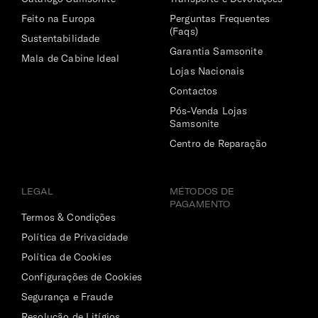
Capacidade de Carga Aprox.
Feito na Europa
Perguntas Frequentes
25 Kg
(Faqs)
Sustentabilidade
Garantia Samsonite
Mala de Cabine Ideal
Compartimento Superior
Lojas Nacionais
Com bolso em rede com fecho. Ideal para organizar o
Contactos
vestuário mais delicado.
Pós-Venda Lojas
Samsonite
Compartimento Inferior
Centro de Reparação
Amplo, com cintas ajustáveis para guardar o vestuário de
forma organizada e sem vincos.
LEGAL
MÉTODOS DE
PAGAMENTO
Termos & Condições
Política de Privacidade
Política de Cookies
Configurações de Cookies
Segurança e Fraude
Resolução de Litígios