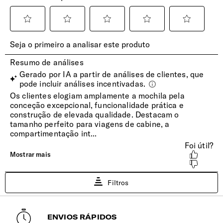
Detalhes Refletores
Sim
Alças | Ombros
Ergonómicas e ajustáveis para maior conforto.
Suporte | Garrafa
Sim
Material
Produzida em Recyclex® - tecido feito a partir de resíduos
pós-consumo 100% reciclados. Tecido exterior é resistente
a água.
Bolsos Exteriores
2 bolsos frontais e 1 bolso traseiro
Encaixe Pega Extensível
ENVIOS RÁPIDOS
Permite o encaixe da mochila na pega extensível da mala