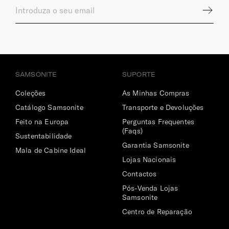
fechos bloqueáveis com cadeado (vendido separadamente).
Bolso | Telemóvel
Sim
Dimensões Ecrã | Portátil
SAMSONITE
SUPORTE
17.3" (⌀ 43.9cm)
Coleções
As Minhas Compras
Catálogo Samsonite
Transporte e Devoluções
Feito na Europa
Perguntas Frequentes
(Faqs)
Sustentabilidade
Garantia Samsonite
Mala de Cabine Ideal
Lojas Nacionais
Contactos
Pós-Venda Lojas
Samsonite
Centro de Reparação