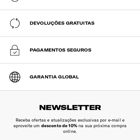
de viagem.
Fecho de Correr
DEVOLUÇÕES GRATUITAS
Fecho vulcanizado para maior resistência a todas as
condições climatéricas.
PAGAMENTOS SEGUROS
INTERIOR
GARANTIA GLOBAL
Dimensões Ecrã | Tablet
10.5" (⌀ 26.7cm)
Compartimento Principal
NEWSLETTER
Com organização genérica.
Receba ofertas e atualizações exclusivas por e-mail e
Compartimento | Portátil
aproveite um
desconto de 10%
na sua próxima compra
online.
Acolchoado para transportar o portátil em segurança e