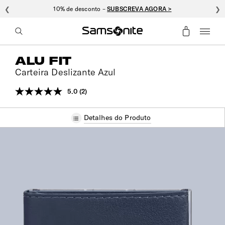
❮
10% de desconto –
SUBSCREVA AGORA >
❯
ALU FIT
Carteira Deslizante Azul
5.0
(2)
Leu
2
análises.
Detalhes do Produto
Link
para
a
mesma
página.