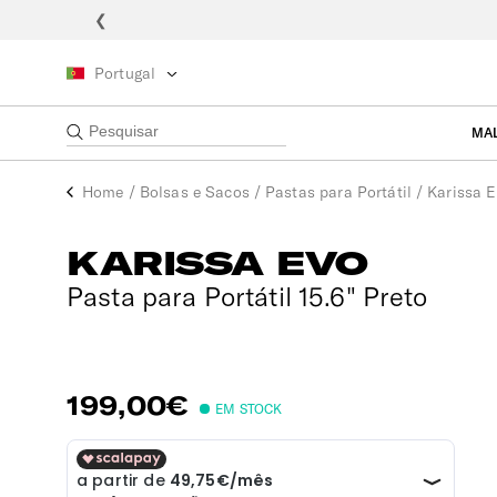
❮
Portugal
MA
Home
/
Bolsas e Sacos
/
Pastas para Portátil
/
Karissa 
KARISSA EVO
Pasta para Portátil 15.6" Preto
199,00€
EM STOCK