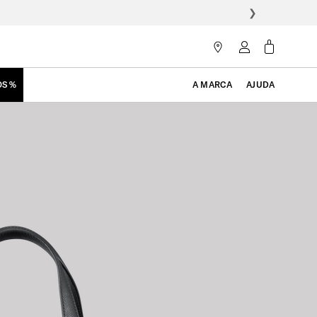
❯
OS %
A MARCA
AJUDA