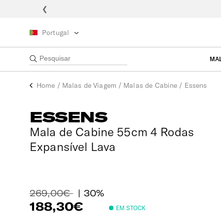
❮
Portugal
MA
Home
/
Malas de Viagem
/
Malas de Cabine
/
Essens
ESSENS
Mala de Cabine 55cm 4 Rodas
Expansível Lava
269,00€
| 30%
188,30€
EM STOCK