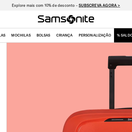
Nova Nexis: oferta exclusiva de personalização –
VER COLEÇÃO >
LAS
MOCHILAS
BOLSAS
CRIANÇA
PERSONALIZAÇÃO
% SALD