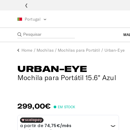
❮
Portugal
MA
Home
/
Mochilas
/
Mochilas para Portátil
/
Urban-Eye
URBAN-EYE
Mochila para Portátil 15.6" Azul
299,00€
EM STOCK