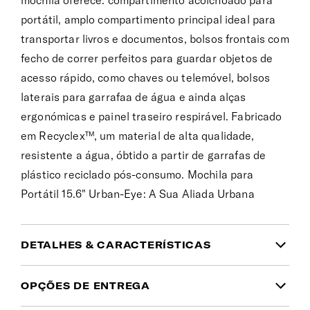
mochila oferece: compartimento acolchoado para
portátil, amplo compartimento principal ideal para
transportar livros e documentos, bolsos frontais com
fecho de correr perfeitos para guardar objetos de
acesso rápido, como chaves ou telemóvel, bolsos
laterais para garrafaa de água e ainda alças
ergonómicas e painel traseiro respirável. Fabricado
em Recyclex™, um material de alta qualidade,
resistente a água, óbtido a partir de garrafas de
plástico reciclado pós-consumo. Mochila para
Portátil 15.6" Urban-Eye: A Sua Aliada Urbana
DETALHES & CARACTERÍSTICAS
INFORMAÇÃO DO PRODUTO
OPÇÕES DE ENTREGA