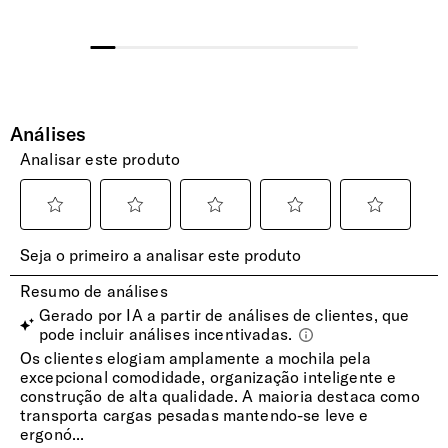
de expedição no mesmo dia útil. Após esta
hora, serão expedidas no dia útil seguinte.
EXTERIOR
Resistente à Água
Sim
Etiqueta de Personalização e Autocolantes
Etiqueta metálica e autocolantes com letras e símbolos.
Alça | Esterno
Sim
Alças | Ombros
Ajustáveis e acolchoadas.
Suporte | Garrafa