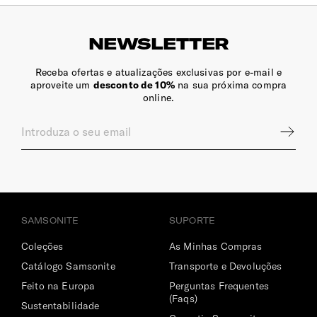
proteção total dos seus cartões contra leitura não
autorizada.
NEWSLETTER
Dimensões Ecrã | Tablet
Receba ofertas e atualizações exclusivas por e-mail e
10.5" (⌀ 26.7 cm)
aproveite um
desconto de 10%
na sua próxima compra
online.
Encaixe para Canetas
Sim
Compartimento Principal
Amplo
Compartimento | Documentos
SAMSONITE
SUPORTE
Sim
Coleções
As Minhas Compras
Porta-Chaves
Catálogo Samsonite
Transporte e Devoluções
Sim
Feito na Europa
Perguntas Frequentes
(Faqs)
Sustentabilidade
Bolso | Telemóvel