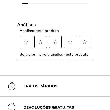
dias úteis.
Encomendas pagas até às 15h têm previsão
de expedição no mesmo dia útil. Após esta
hora, serão expedidas no dia útil seguinte.
ENVIOS RÁPIDOS
DEVOLUÇÕES GRATUITAS