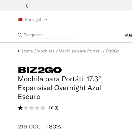
❮
Portugal
MA
Home
/
Mochilas
/
Mochilas para Portátil
/
Biz2Go
BIZ2GO
Mochila para Portátil 17.3"
Expansível Overnight Azul
Escuro
1.0
(1)
Leu
uma
análise.
Link
219,00€
| 30%
para