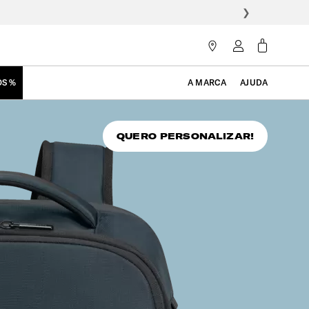
❯
OS %
A MARCA
AJUDA
QUERO PERSONALIZAR!