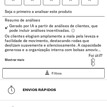
Com proteção para limitar a entrada de humidade.
Etiqueta de Identificação
Sim
Pega Extensível
Duplo tubo, extensível, c/ botão para ajustar
confortavelmente à sua altura.
Fechadura
O sistema de 3-pontos de fecho oferece mais segurança
enquanto mantém a funcionalidade TSA. A fechadura
TSA008, é um sistema de segurança global que permite
aos agentes de segurança alfandegária abrir, inspecionar e
retrancar a sua bagagem sem danos.
ENVIOS RÁPIDOS
Rodas
4 rodas duplas com suspensão para absorção de impactos,
deslize suave e menos ruído. Indicadas para transporte em