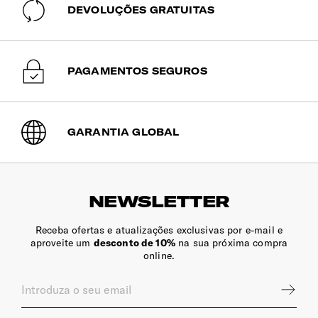
pisos regulares.
DEVOLUÇÕES GRATUITAS
INTERIOR
PAGAMENTOS SEGUROS
Capacidade de Carga Aprox.
23 Kg
GARANTIA GLOBAL
Compartimento Superior
Sistema Packfix™: bolsa de arrumação removível,
ajustável em altura e lavável à mão. Fácil de transportar.
NEWSLETTER
Compartimento Inferior
Receba ofertas e atualizações exclusivas por e-mail e
aproveite um
desconto de 10%
na sua próxima compra
Sistema Packfix™: bolsa de arrumação removível,
online.
ajustável em altura e lavável à mão. Fácil de transportar.