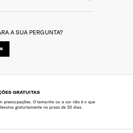
teja apenas húmido e não muito molhado.
es, recomendamos que não lave na
e a ferro a sua mochila, pasta ou bolsa.
 Não expor diretamente ao sol.
RA A SUA PERGUNTA?
no húmido numa solução de sabão neutro
 pontos de contato.
S
sol direto.
ÕES GRATUITAS
 preocupações. O tamanho ou a cor não é o que
Devolva gratuitamente no prazo de 30 dias.