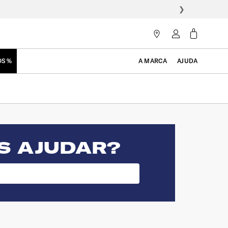
❯
OS %
A MARCA
AJUDA
S AJUDAR?