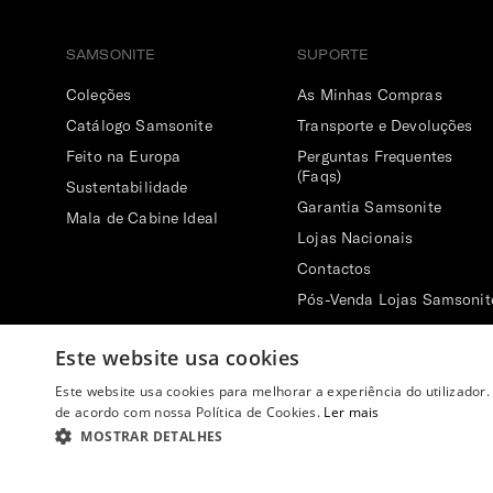
SAMSONITE
SUPORTE
Coleções
As Minhas Compras
Catálogo Samsonite
Transporte e Devoluções
Feito na Europa
Perguntas Frequentes
(Faqs)
Sustentabilidade
Garantia Samsonite
Mala de Cabine Ideal
Lojas Nacionais
Contactos
Pós-Venda Lojas Samsonit
Centro de Reparação
Este website usa cookies
Este website usa cookies para melhorar a experiência do utilizador.
de acordo com nossa Política de Cookies.
Ler mais
MOSTRAR DETALHES