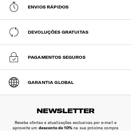
3. Selecione o método de entrega.
ENVIOS RÁPIDOS
4. Introduza o seu email. Pode registar-se ou
continuar sem registo.
6. Introduza os dados para faturação e entrega e
DEVOLUÇÕES GRATUITAS
selecione o método de pagamento.
7. Aceite os Termos e Condições, confirme a
encomenda e pague.
PAGAMENTOS SEGUROS
8. Após a integração do pagamento, receberá um
email de confirmação da sua encomenda.
GARANTIA GLOBAL
NEWSLETTER
Receba ofertas e atualizações exclusivas por e-mail e
aproveite um
desconto de 10%
na sua próxima compra