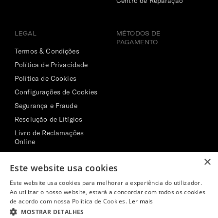
Centro de Reparação
LEGAL
MÉTODOS DE
PAGAMENTO
Termos & Condições
Política de Privacidade
Política de Cookies
Configurações de Cookies
Segurança e Fraude
Resolução de Litígios
Livro de Reclamações
Online
×
Este website usa cookies
Este website usa cookies para melhorar a experiência do utilizador.
JUNTA-TE A NÓS!
Ao utilizar o nosso website, estará a concordar com todos os cookies
de acordo com nossa Política de Cookies.
Ler mais
MOSTRAR DETALHES