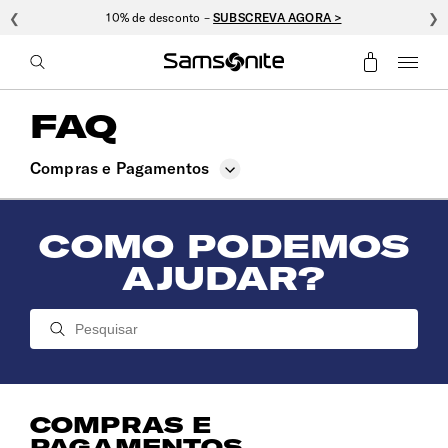
❮
10% de desconto –
SUBSCREVA AGORA >
❯
FAQ
Compras e Pagamentos
Cuidados
COMO PODEMOS
Garantia e Pós-Venda
AJUDAR?
Envios e Devoluções
Viajar com a Samsonite
Fechaduras e Peças
COMPRAS E
PAGAMENTOS