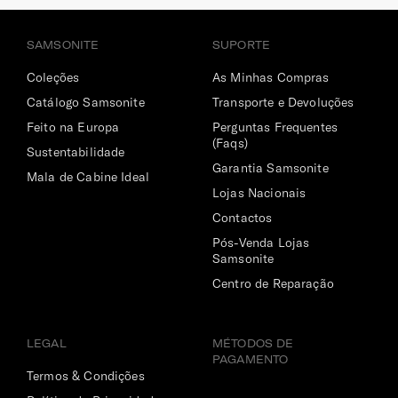
e sem vincos com as cintas elásticas cruzadas
(removíveis).
SAMSONITE
SUPORTE
Coleções
As Minhas Compras
Catálogo Samsonite
Transporte e Devoluções
Feito na Europa
Perguntas Frequentes
(Faqs)
Sustentabilidade
Garantia Samsonite
Mala de Cabine Ideal
Lojas Nacionais
Contactos
Pós-Venda Lojas
Samsonite
Centro de Reparação
LEGAL
MÉTODOS DE
PAGAMENTO
Termos & Condições