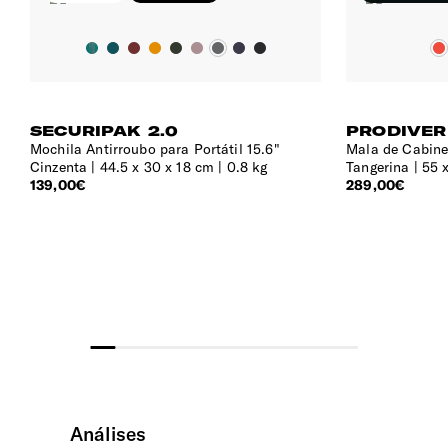
Sim
Porta USB
Integrada tipo A e C.
SECURIPAK 2.0
PRODIVER
Alças | Ombros
Mochila Antirroubo para Portátil 15.6"
Mala de Cabine
Cinzenta
44.5 x 30 x 18 cm | 0.8 kg
Tangerina
55 
Ajustáveis, acolchoadas e ergonómicas para maior
139,00€
289,00€
conforto e mobilidade. Com bolso para cartões ou dinheiro.
Suporte | Garrafa
1 com forro em PVC e outro para garrafa de água.
Expansível
Sim
Bolsos Exteriores
2 bolsos frontais e 2 laterais