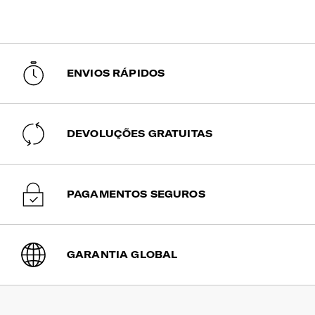
Encaixe para Canetas
Sim
ENVIOS RÁPIDOS
Compartimento Principal
Amplo, com bolsos para mais organização.
Compartimento | Documentos
DEVOLUÇÕES GRATUITAS
Sim
Compartimento | Portátil
PAGAMENTOS SEGUROS
Para portátil e tablet. O sistema Smart Fit permite o ajuste
perfeito ao seu portátil. Fechos bloqueáveis com cadeado.
Porta-Chaves
GARANTIA GLOBAL
Sim
Bolso | Telemóvel