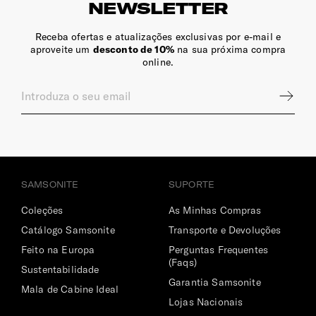
NEWSLETTER
Sim
Receba ofertas e atualizações exclusivas por e-mail e
Dimensões Ecrã | Portátil
aproveite um
desconto de 10%
na sua próxima compra
15.6" (⌀ 39.6 cm)
online.
SAMSONITE
SUPORTE
Coleções
As Minhas Compras
Catálogo Samsonite
Transporte e Devoluções
Feito na Europa
Perguntas Frequentes
(Faqs)
Sustentabilidade
Garantia Samsonite
Mala de Cabine Ideal
Lojas Nacionais