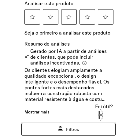
Encaixe Pega Extensível
Permite o transporte no Pega Extensível da mala de
viagem. Com bolso invisível integrado.
INTERIOR
RFID
No bolso frontal, o sistema RFID protege contra o extravio
de dados eletrónicos dos seus cartões bancários e de
identidade.
Sistema Easy Pass
Carregue os seus dispositivos dentro da mochila com a
passagem de cabos entre os diferentes compartimentos.
Dimensões Ecrã | Tablet
10.5" (⌀ 26.7 cm)