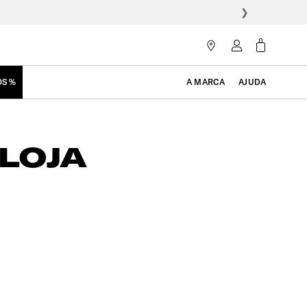
❯
OS %
A MARCA
AJUDA
LOJA