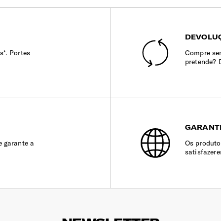
DEVOLUÇ
s*. Portes
Compre sem
pretende? 
GARANT
e garante a
Os produto
satisfazer