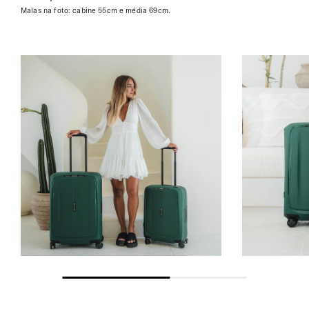
uma notificação via email.
Malas na foto: cabine 55cm e média 69cm.
Exterior e Interior
Tampos são feitas com pelo menos 70% de polipropileno
Domicílio - Ilhas Açores e Madeira -
reciclado pós-consumo, reutilizando o equivalente a 383
Expresso Aéreo
copos de iogurte (0,4g). 100% do peso das cintas e pelo
(6 a 10 dias úteis)
menos 95% do forro são feitos com plástico PET reciclado
30.00€
pós-consumo, reutilizando o equivalente a 14 garrafas de
plástico (0,5L - 20g).
Selecione este método para entrega rápida
nas Ilhas dos Açores e Madeira. A sua
Eletricidade Verde
encomenda será expedida via aérea e tem
um tempo estimado de entrega entre 6 a 10
Eletricidade verde utilizada para no fabrico dos tampos e
dias úteis.
na montagem do produto final.
Encomendas pagas até às 15h têm previsão
Autoreparável
de expedição no mesmo dia útil. Após esta
hora, serão expedidas no dia útil seguinte.
Rodas de fácil substituição.
Produzida na Europa
Sim