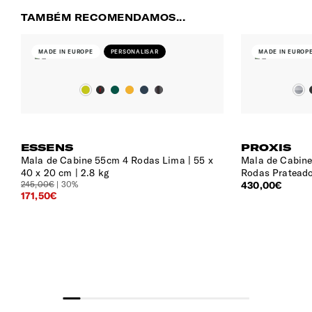
TAMBÉM RECOMENDAMOS...
EXTERIOR
MADE IN EUROPE
PERSONALISAR
MADE IN EUROP
Proteção
Com proteção para limitar a entrada de humidade.
Etiqueta de Identificação
Sim
ESSENS
PROXIS
Mala de Cabine 55cm 4 Rodas Lima
55 x
Mala de Cabine
Pega Extensível
40 x 20 cm | 2.8 kg
Rodas Pratead
Duplo tubo, extensível, c/ botão para ajustar
245,00€
| 30%
430,00€
171,50€
confortavelmente à sua altura.
Fechadura
O sistema de 3-pontos de fecho oferece mais segurança
enquanto mantém a funcionalidade TSA. A fechadura
TSA008, é um sistema de segurança global que permite
aos agentes de segurança alfandegária abrir, inspecionar e
retrancar a sua bagagem sem danos.