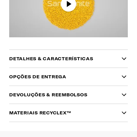
DETALHES & CARACTERÍSTICAS
INFORMAÇÃO DO PRODUTO
OPÇÕES DE ENTREGA
Garantia
DEVOLUÇÕES & REEMBOLSOS
Domicílio
(1 a 2 dias úteis | Ilhas: 10 a 15 dias
Garantia global limitada de 5 anos
Tem dúvidas no tamanho ou cor que pretende?
úteis)
MATERIAIS RECYCLEX™
Simplesmente mudou de ideias? Pode devolver
Cor
5.00€
Gratuito desde 50€
qualquer encomenda no
prazo de 30 dias a partir
Amarelo Radiante
Os materiais Recyclex™ são feitos com pelo menos
Portes gratuitos para encomendas
da data de entrega
.
50% de plástico reciclado. Assim, reduzimos o nosso
superiores a 50€. Será cobrado um custo